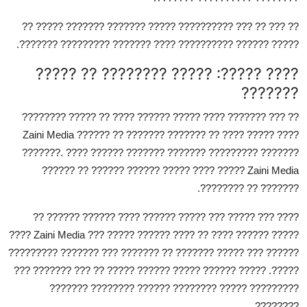
?? ??? ?? ??? ?????????? ????? ??????? ??????? ????? ??
????? ?????? ?????????? ???? ??????? ????????? ???????.
???? ?????: ????? ???????? ?? ?????
???????
?? ??? ??????? ???? ????? ?????? ???? ?? ????? ????????
Zaini Media
?????? ?? ??????? ??????? ?? ???? ?????
????
???????. ???? ?????? ??????? ??????? ????????? ???????
Zaini Media ????? ???? ????? ?????? ?????? ?? ??????
??????? ?? ????????.
???? ??? ????? ??? ????? ?????? ???? ?????? ?????? ??
????
Zaini Media
????? ?????? ???? ?? ???? ?????? ????? ???
?????? ??? ????? ??????? ?? ??????? ??? ??????? ?????????
?????. ????? ?????? ????? ?????? ????? ?? ??? ??????? ???
????????? ????? ???????? ?????? ???????? ???????
????????.