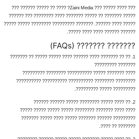
? ???? ?? ????? ?????? ???
Zaini Media
??? ???? ????? ???
????? ??????? ?? ????? ??????? ???? ???????? ??? ??????
????? ???? ??????. ??????? ????????? ???????? ????? ?????
?????? ?????? ???? ???? ?????.
??????? ??????? (FAQs)
1. ?? ?? ??????? ???? ?????? ???? ????? ????? ?? ???????
??????? ?????????
???? ??????? ????? ?????????? ???????? ?????????
???????? ???????? ?????????? ?????????? ??????????
????????? ????? ?????????.
2. ?? ???? ????? ???????? ????? ?????? ??????
???? ???? ??????? ???????? ????? ????? ????? ?????
????????? ?????? ??????? ????? ???? ????? ???????
??????? ?? ????.