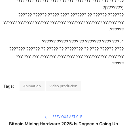
3. ?? ???? ????? ??????? ????? ????? ?????? ????????
(???????)?
??????? ?????? ?? ??????? ???? ????? ?????? ??????
????????? ??????? ???????? ??????? ?????? ??????? ??????
??????.
4. ??? ???? ??????? ?? ???? ????? ??????
???? ?????? ???? ?? ???????? ?? ????? ?? ?????? ???????
??????? ?????????? ??? ???????? ??????? ??? ??? ???
?????.
Animation
video producion
Tags:
PREVIOUS ARTICLE
Bitcoin Mining Hardware 2025: Is Dogecoin Going Up