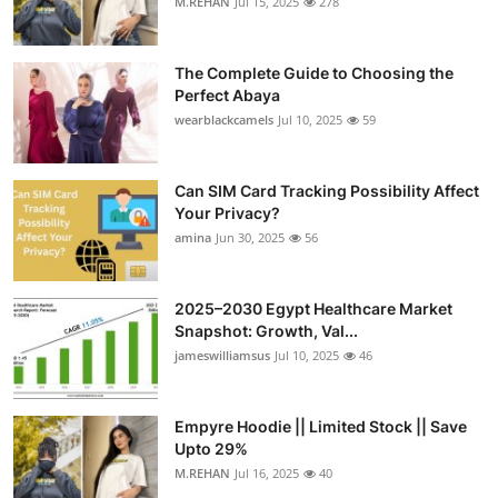
M.REHAN
Jul 15, 2025
278
The Complete Guide to Choosing the
Perfect Abaya
wearblackcamels
Jul 10, 2025
59
Can SIM Card Tracking Possibility Affect
Your Privacy?
amina
Jun 30, 2025
56
2025–2030 Egypt Healthcare Market
Snapshot: Growth, Val...
jameswilliamsus
Jul 10, 2025
46
Empyre Hoodie || Limited Stock || Save
Upto 29%
M.REHAN
Jul 16, 2025
40