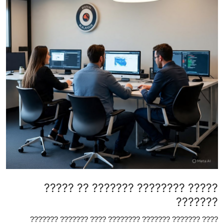
Health
Guest Posting
Advertise with US
Crypto
Business
Finance
Tech
Real Estate
????? ???????? ??????? ?? ?????
???????
General
???? ??????? ??????? ???????? ???? ??????? ???????