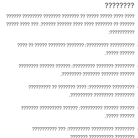
????????
??????
???? ????? ????? ?? ??????? ??????? ????????
????
?????? ?? ??????? ???? ???? ?????? ??????. ??? ???? ?????
??????????:
: ??????? ??????? ????? ?? ????
?????????? ?????????
?????? ?????.
: ?????? ?????? ????????
???????? ??????? ?????????
?????? ??????? ??????? ????????.
: ???? ??????? ?? ?????????
????????? ?????????
???????? ???????? ?????????.
: ?????? ????????? ???????
?????? ?????? ?????????
?????? ?????.
: ??? ??????????
???????? ????????? ?????????
???????? ?????????? ???????.