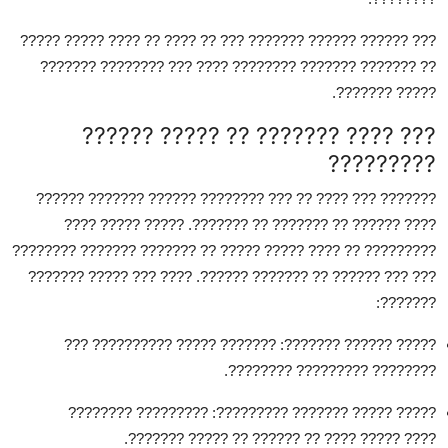
???? ????? ?????
??? ?????? ?????? ??????? ??? ?? ???? ??
???? ??? ???????? ???????
?? ??????? ??????? ????????
????? ???????.
??? ???? ??????? ?? ????? ??????
?????????
??????? ??? ???? ?? ??? ???????? ?????? ??????? ??????
???? ?????? ?? ??????? ?? ???????. ????? ????? ????
???? ????? ????? ?? ??????? ??????? ????????
????????? ??
??? ??? ?????? ?? ??????? ??????. ???? ??? ????? ???????
???????:
: ??????? ????? ?????????? ???
????? ?????? ???????
???????? ????????? ????????.
: ????????? ????????
????? ????? ??????? ?????????
???? ????? ???? ?? ?????? ?? ????? ???????.