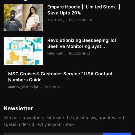
Empyre Hoodie || Limited Stock ||
Save Upto 29%
M.REHAN
Jul 15, 2025
278
Revolutionizing Beekeeping: IoT
Beehive Monitoring Syst...
willamoff
Jul 16, 2025
52
MSC Cruises®️ Customer Service™️ USA Contact
Numbers Guide
andrew_charles
Jul 17, 2025
44
Newsletter
Join our subscribers list to get the latest news, updates and
special offers directly in your inbox