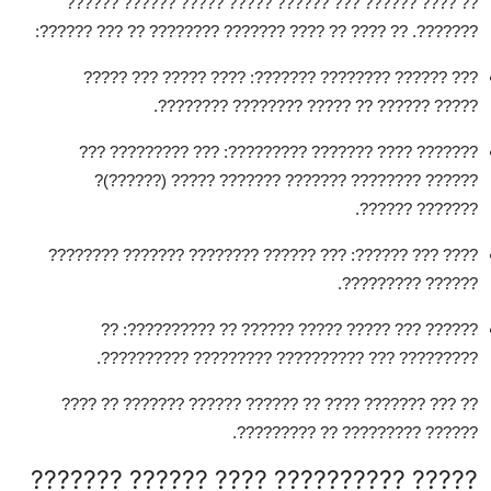
?? ???? ?????? ??? ?????? ????? ????? ?????? ??????
???????. ?? ???? ?? ???? ??????? ???????? ?? ??? ??????:
: ???? ????? ??? ?????
??? ?????? ???????? ???????
????? ?????? ?? ????? ???????? ????????.
: ??? ????????? ???
??????? ???? ??????? ?????????
?????? ???????? ??????? ??????? ????? (??????)?
??????? ??????.
: ??? ?????? ???????? ??????? ????????
???? ??? ??????
?????? ?????????.
: ??
?????? ??? ????? ????? ?????? ?? ??????????
????????? ??? ?????????? ????????? ??????????.
?? ??? ??????? ???? ?? ?????? ?????? ??????? ?? ????
?????? ????????? ?? ?????????.
????? ?????????? ???? ?????? ???????