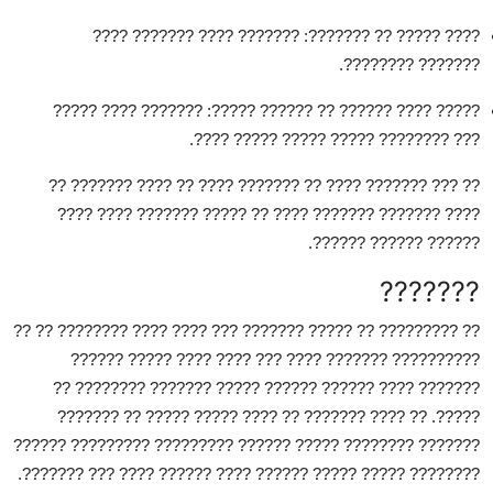
: ??????? ???? ??????? ????
???? ????? ?? ???????
??????? ????????.
: ??????? ???? ?????
????? ???? ?????? ?? ?????? ?????
??? ???????? ????? ????? ????? ????.
?? ??? ??????? ???? ?? ??????? ???? ?? ???? ??????? ??
???? ??????? ??????? ???? ?? ????? ??????? ???? ????
?????? ?????? ??????.
???????
?? ????????? ?? ????? ??????? ??? ???? ???? ???????? ?? ??
?????????? ??????? ???? ??? ???? ???? ????? ??????
??????? ???? ?????? ?????? ????? ??????? ???????? ??
???? ????? ????? ?? ???????
?????. ?? ???? ??????? ??
????? ?????? ????????? ????????? ??????
??????? ????????
???????? ????? ????? ?????? ???? ?????? ???? ??? ???????.