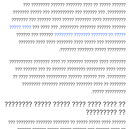
Top 10
?????? ????? ?? ???? ??????? ?????? ???????? ???
????????. ??? ?????? ??? ?????????? ??? ????? ???????
How To
?????????? ???? ??????? ????? ???? ?????? ??? ???????
???? ?????
?????? ?????? ??????? ????????. ??? ???? ???
Support Number
?????? ??? ??????
????? ?? ??????? ??????? ????????
????????? ??? ????? ???? ??????? ???? ???? ???????
???????? ????? ??????? ???????.
??????? ???? ?????? ??????? ?? ???? ??????? ??????????
???? ???? ???????? ???????? ?????? ?? ??? ?????? ???
????????. ??? ?????? ?????? ????????? ??????? ???? ??
??????? ?? ???? ??????? ??????? ??????? ????????
????????? ?????.
?? ???? ???? ???? ????? ????? ????????
?? ?????????
???
???? ????? ????? ?? ??????? ??????? ????????
??????