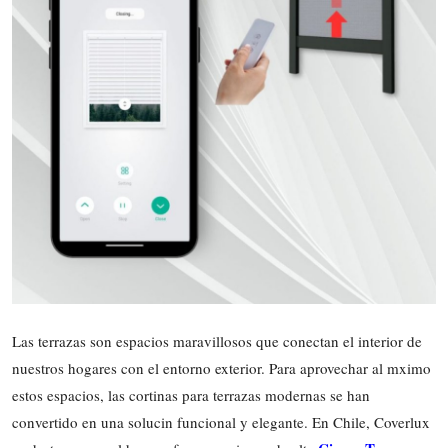
Health
Guest Posting
Advertise with US
Crypto
Business
Finance
Tech
Las terrazas son espacios maravillosos que conectan el interior de
Real Estate
nuestros hogares con el entorno exterior. Para aprovechar al mximo
estos espacios, las cortinas para terrazas modernas se han
General
convertido en una solucin funcional y elegante. En Chile, Coverlux