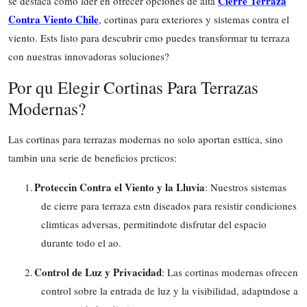
Cierre Terraza
se destaca como lder en ofrecer opciones de alta
Top 10
Contra Viento Chile
, cortinas para exteriores y sistemas contra el
viento. Ests listo para descubrir cmo puedes transformar tu terraza
How To
con nuestras innovadoras soluciones?
Support Number
Por qu Elegir Cortinas Para Terrazas
Modernas?
Las cortinas para terrazas modernas no solo aportan esttica, sino
tambin una serie de beneficios prcticos:
Proteccin Contra el Viento y la Lluvia
1.
: Nuestros sistemas
de cierre para terraza estn diseados para resistir condiciones
climticas adversas, permitindote disfrutar del espacio
durante todo el ao.
Control de Luz y Privacidad
2.
: Las cortinas modernas ofrecen
control sobre la entrada de luz y la visibilidad, adaptndose a