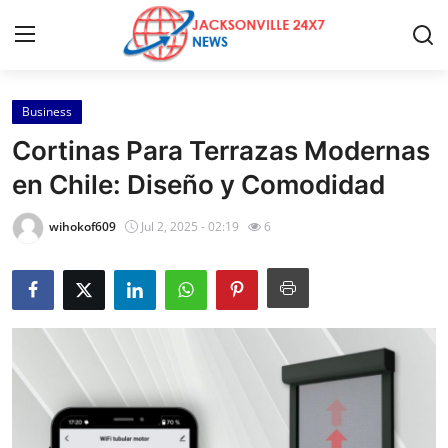
Business
Home
Cortinas Para Terrazas Modernas
Contact
en Chile: Diseño y Comodidad
Press Release
wihokof609
Jul 2, 2025 - 02:19
6
Privacy Policy
About
News Network
Submit Press Release