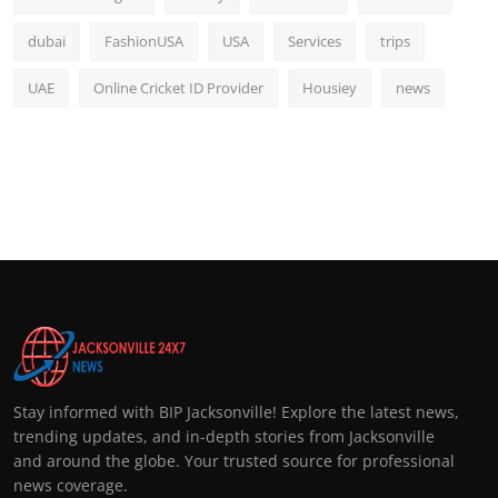
dubai
FashionUSA
USA
Services
trips
UAE
Online Cricket ID Provider
Housiey
news
Stay informed with BIP Jacksonville! Explore the latest news,
trending updates, and in-depth stories from Jacksonville
and around the globe. Your trusted source for professional
news coverage.