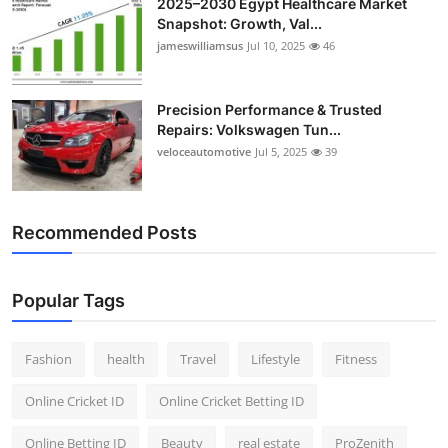
2025–2030 Egypt Healthcare Market
Snapshot: Growth, Val...
jameswilliamsus
Jul 10, 2025
46
Precision Performance & Trusted
Repairs: Volkswagen Tun...
veloceautomotive
Jul 5, 2025
39
Recommended Posts
Popular Tags
Fashion
health
Travel
Lifestyle
Fitness
Online Cricket ID
Online Cricket Betting ID
Online Betting ID
Beauty
real estate
ProZenith