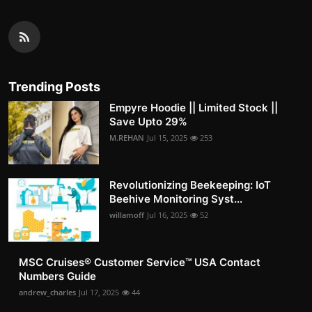
Trending Posts
Empyre Hoodie || Limited Stock ||
Save Upto 29%
M.REHAN
Jul 15, 2025
253
Revolutionizing Beekeeping: IoT
Beehive Monitoring Syst...
willamoff
Jul 16, 2025
52
MSC Cruises®️ Customer Service™️ USA Contact
Numbers Guide
andrew_charles
Jul 17, 2025
44