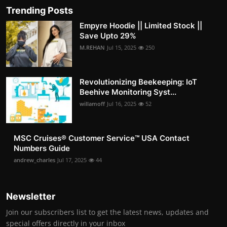
Trending Posts
Empyre Hoodie || Limited Stock ||
Save Upto 29%
M.REHAN
Jul 15, 2025
250
Revolutionizing Beekeeping: IoT
Beehive Monitoring Syst...
willamoff
Jul 16, 2025
52
MSC Cruises®️ Customer Service™️ USA Contact
Numbers Guide
andrew_charles
Jul 17, 2025
44
Newsletter
Join our subscribers list to get the latest news, updates and
special offers directly in your inbox