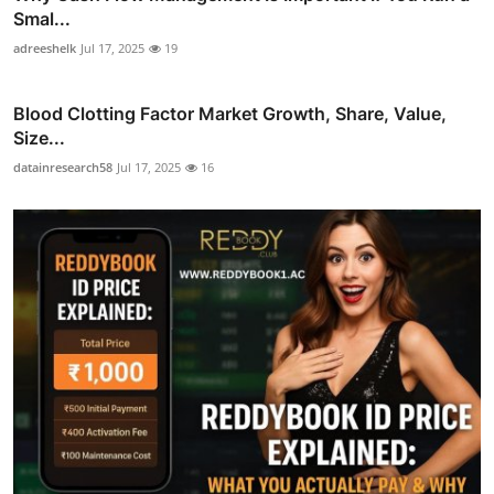
Smal...
adreeshelk
Jul 17, 2025
19
Blood Clotting Factor Market Growth, Share, Value,
Size...
datainresearch58
Jul 17, 2025
16