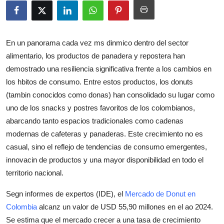
Health
Guest Posting
En un panorama cada vez ms dinmico dentro del sector
alimentario, los productos de panadera y repostera han
Advertise with US
demostrado una resiliencia significativa frente a los cambios en
los hbitos de consumo. Entre estos productos, los donuts
Crypto
(tambin conocidos como donas) han consolidado su lugar como
uno de los snacks y postres favoritos de los colombianos,
Business
abarcando tanto espacios tradicionales como cadenas
modernas de cafeteras y panaderas. Este crecimiento no es
Finance
casual, sino el reflejo de tendencias de consumo emergentes,
Tech
innovacin de productos y una mayor disponibilidad en todo el
territorio nacional.
Real Estate
Segn informes de expertos (IDE), el
Mercado de Donut en
Colombia
alcanz un valor de USD 55,90 millones en el ao 2024.
General
Se estima que el mercado crecer a una tasa de crecimiento