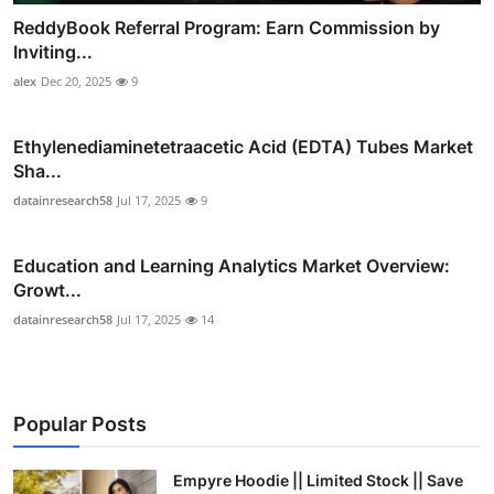
ReddyBook Referral Program: Earn Commission by
Inviting...
alex
Dec 20, 2025
9
Ethylenediaminetetraacetic Acid (EDTA) Tubes Market
Sha...
datainresearch58
Jul 17, 2025
9
Education and Learning Analytics Market Overview:
Growt...
datainresearch58
Jul 17, 2025
14
Popular Posts
Empyre Hoodie || Limited Stock || Save