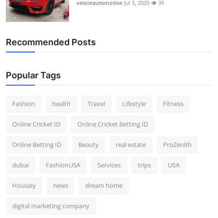
veloceautomotive
Jul 5, 2025
39
Recommended Posts
Popular Tags
Fashion
health
Travel
Lifestyle
Fitness
Online Cricket ID
Online Cricket Betting ID
Online Betting ID
Beauty
real estate
ProZenith
dubai
FashionUSA
Services
trips
USA
Housiey
news
dream home
digital marketing company