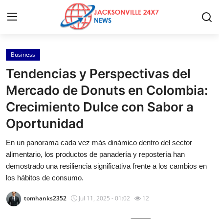
Business
Home
Tendencias y Perspectivas del
Contact
Mercado de Donuts en Colombia:
Crecimiento Dulce con Sabor a
Press Release
Oportunidad
Privacy Policy
En un panorama cada vez más dinámico dentro del sector
alimentario, los productos de panadería y repostería han
About
demostrado una resiliencia significativa frente a los cambios en
los hábitos de consumo.
News Network
tomhanks2352
Jul 11, 2025 - 01:02
12
Submit Press Release