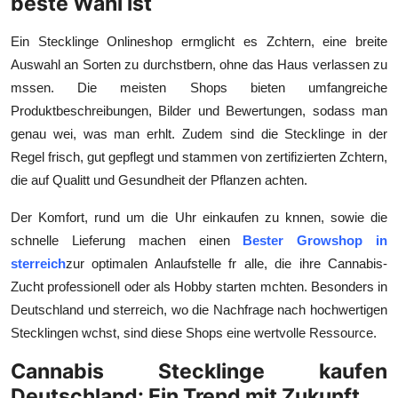
beste Wahl ist
Submit Press Release
Ein Stecklinge Onlineshop ermglicht es Zchtern, eine breite
Guest Posting
Auswahl an Sorten zu durchstbern, ohne das Haus verlassen zu
mssen. Die meisten Shops bieten umfangreiche
Crypto
Produktbeschreibungen, Bilder und Bewertungen, sodass man
genau wei, was man erhlt. Zudem sind die Stecklinge in der
Advertise with US
Regel frisch, gut gepflegt und stammen von zertifizierten Zchtern,
die auf Qualitt und Gesundheit der Pflanzen achten.
Business
Der Komfort, rund um die Uhr einkaufen zu knnen, sowie die
Finance
schnelle Lieferung machen einen
Bester Growshop in
sterreich
zur optimalen Anlaufstelle fr alle, die ihre Cannabis-
Tech
Zucht professionell oder als Hobby starten mchten. Besonders in
Deutschland und sterreich, wo die Nachfrage nach hochwertigen
Real Estate
Stecklingen wchst, sind diese Shops eine wertvolle Ressource.
Cannabis Stecklinge kaufen
General
Deutschland: Ein Trend mit Zukunft