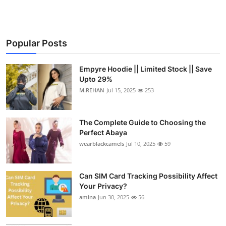
Popular Posts
Empyre Hoodie || Limited Stock || Save
Upto 29%
M.REHAN
Jul 15, 2025
253
The Complete Guide to Choosing the
Perfect Abaya
wearblackcamels
Jul 10, 2025
59
Can SIM Card Tracking Possibility Affect
Your Privacy?
amina
Jun 30, 2025
56