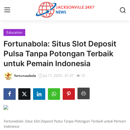
Education
Home
Fortunabola: Situs Slot Deposit
Contact
Pulsa Tanpa Potongan Terbaik
untuk Pemain Indonesia
Press Release
fortunaabola
Jul 17, 2025 - 01:37
15
Privacy Policy
About
News Network
Fortunabola: Situs Slot Deposit Pulsa Tanpa Potongan Terbaik untuk Pemain
Submit Press Release
Indonesia