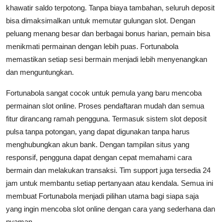
khawatir saldo terpotong. Tanpa biaya tambahan, seluruh deposit
bisa dimaksimalkan untuk memutar gulungan slot. Dengan
peluang menang besar dan berbagai bonus harian, pemain bisa
menikmati permainan dengan lebih puas. Fortunabola
memastikan setiap sesi bermain menjadi lebih menyenangkan
dan menguntungkan.
Fortunabola sangat cocok untuk pemula yang baru mencoba
permainan slot online. Proses pendaftaran mudah dan semua
fitur dirancang ramah pengguna. Termasuk sistem slot deposit
pulsa tanpa potongan, yang dapat digunakan tanpa harus
menghubungkan akun bank. Dengan tampilan situs yang
responsif, pengguna dapat dengan cepat memahami cara
bermain dan melakukan transaksi. Tim support juga tersedia 24
jam untuk membantu setiap pertanyaan atau kendala. Semua ini
membuat Fortunabola menjadi pilihan utama bagi siapa saja
yang ingin mencoba slot online dengan cara yang sederhana dan
nyaman.