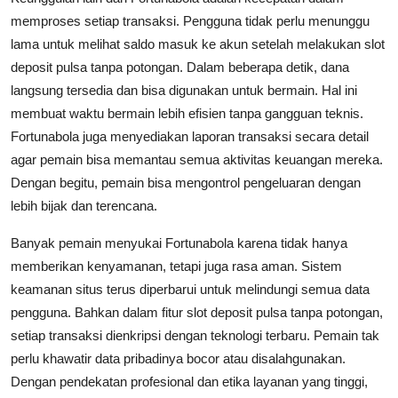
memproses setiap transaksi. Pengguna tidak perlu menunggu
lama untuk melihat saldo masuk ke akun setelah melakukan slot
deposit pulsa tanpa potongan. Dalam beberapa detik, dana
langsung tersedia dan bisa digunakan untuk bermain. Hal ini
membuat waktu bermain lebih efisien tanpa gangguan teknis.
Fortunabola juga menyediakan laporan transaksi secara detail
agar pemain bisa memantau semua aktivitas keuangan mereka.
Dengan begitu, pemain bisa mengontrol pengeluaran dengan
lebih bijak dan terencana.
Banyak pemain menyukai Fortunabola karena tidak hanya
memberikan kenyamanan, tetapi juga rasa aman. Sistem
keamanan situs terus diperbarui untuk melindungi semua data
pengguna. Bahkan dalam fitur slot deposit pulsa tanpa potongan,
setiap transaksi dienkripsi dengan teknologi terbaru. Pemain tak
perlu khawatir data pribadinya bocor atau disalahgunakan.
Dengan pendekatan profesional dan etika layanan yang tinggi,