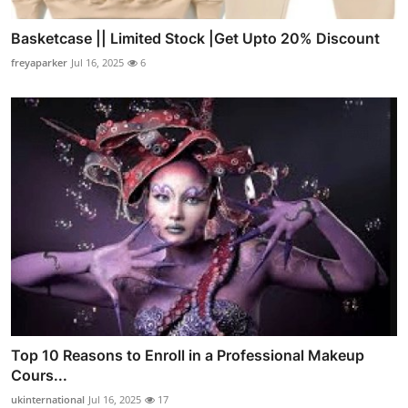
Basketcase || Limited Stock |Get Upto 20% Discount
freyaparker
Jul 16, 2025
6
Top 10 Reasons to Enroll in a Professional Makeup
Cours...
ukinternational
Jul 16, 2025
17