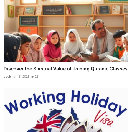
Discover the Spiritual Value of Joining Quranic Classes
devit
Jul 16, 2025
26