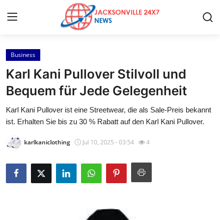
Business
Home
Karl Kani Pullover Stilvoll und
Press Release
Bequem für Jede Gelegenheit
Karl Kani Pullover ist eine Streetwear, die als Sale-Preis bekannt
Contact
ist. Erhalten Sie bis zu 30 % Rabatt auf den Karl Kani Pullover.
Privacy Policy
karlkaniclothing
Jul 10, 2025 - 03:54
4
About
News Network
Health