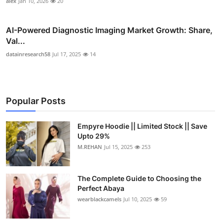
alex
Jan 10, 2026
20
AI-Powered Diagnostic Imaging Market Growth: Share,
Val...
datainresearch58
Jul 17, 2025
14
Popular Posts
Empyre Hoodie || Limited Stock || Save
Upto 29%
M.REHAN
Jul 15, 2025
253
The Complete Guide to Choosing the
Perfect Abaya
wearblackcamels
Jul 10, 2025
59