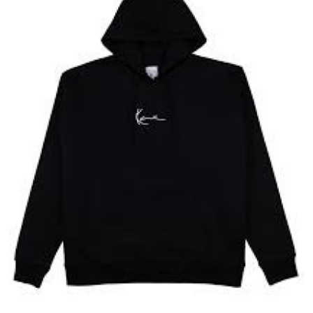
Submit Press Release
Guest Posting
Crypto
Advertise with US
Business
Finance
Tech
Real Estate
General