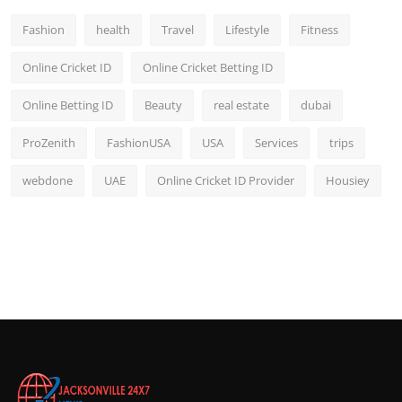
Fashion
health
Travel
Lifestyle
Fitness
Online Cricket ID
Online Cricket Betting ID
Online Betting ID
Beauty
real estate
dubai
ProZenith
FashionUSA
USA
Services
trips
webdone
UAE
Online Cricket ID Provider
Housiey