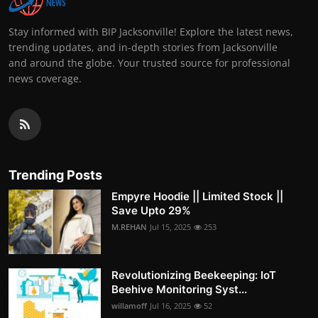
Stay informed with BIP Jacksonville! Explore the latest news,
trending updates, and in-depth stories from Jacksonville
and around the globe. Your trusted source for professional
news coverage.
Trending Posts
Empyre Hoodie || Limited Stock ||
Save Upto 29%
M.REHAN
Jul 15, 2025
253
Revolutionizing Beekeeping: IoT
Beehive Monitoring Syst...
willamoff
Jul 16, 2025
52